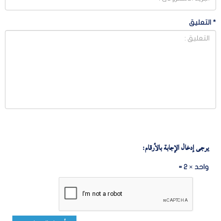
*
التعليق
يرجى إدخال الإجابة بالأرقام:
واحد × 2 =