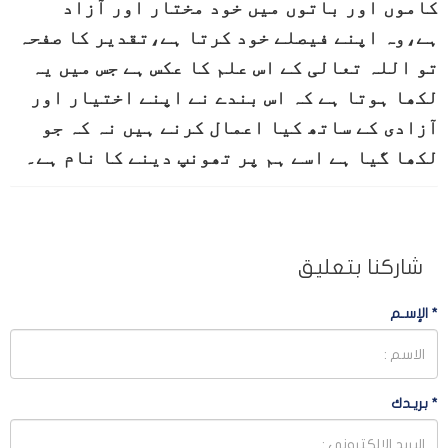
کاموں اور باتوں میں خود مختار اور آزاد
ہے،وہ اپنے فیصلے خود کرتا ہے،تقدیر کا صفحہ
تو اللہ تعالی کے اس علم کا عکس ہے جس میں یہ
لکھا ہوتا ہے کہ اس بندے نے اپنے اختیار اور
آزادی کے ساتھ کیا اعمال کرنے ہیں نہ کہ جو
لکھا گیا ہے اسے ہم پر تھونپ دینے کا نام ہے۔
شاركنا بتعليق
*
الإسـم
*
بريـدك