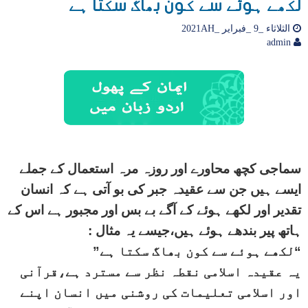
لکھے ہوئے سے کون بھاگ سکتا ہے
الثلاثاء _9 _فبراير _2021AH
admin
سماجی کچھ محاورے اور روزہ مرہ استعمال کے جملے
ایسے ہیں جن سے عقیدہ جبر کی بو آتی ہے کہ انسان
تقدیر اور لکھے ہوئے کے آگے بے بس اور مجبور ہے اس کے
ہاتھ پیر بندھے ہوئے ہیں،جیسے یہ مثال :
“لکھے ہوئے سے کون بھاگ سکتا ہے”
یہ عقیدہ اسلامی نقطہ نظر سے مسترد ہے،قرآنی
اور اسلامی تعلیمات کی روشنی میں انسان اپنے