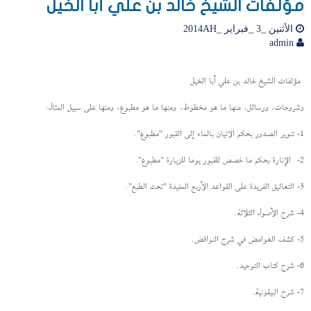
مؤلفات الشيخ خالد بن علي أبا الخيل
الأثنين _3 _فبراير _2014AH
admin
مؤلفات الشيخ خالد بن علي أبا الخيل
وشروحات، ورسائل، منها ما هو مخطوط،
ومنها ما هو مطبوع، ومنها على سبيل المثال:
1- تنوير الصدور بحكم الاتيان بالماء إلى القبور "مطبوع".
2- الإنارة بحكم ما خصص للقبور يوما للزيارة "مطبوع".
3- التعاليق الفريدة على القواعد الأربع المفيدة "تحت الطبع".
4- شرح الأصول الثلاثة.
5- كشف الغوامض في شرح النواقض.
6- شرح كتاب التوحيد.
7- شرح البيقونية.