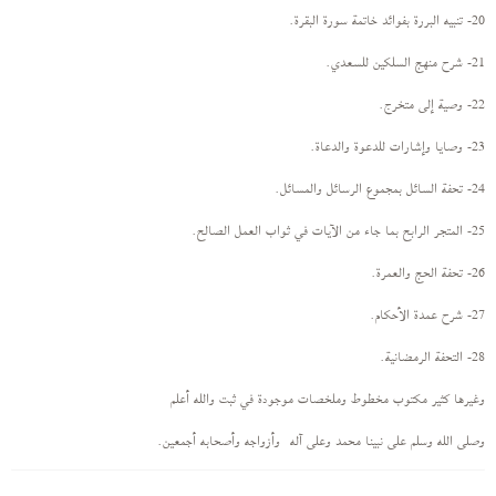
20- تنبيه البررة بفوائد خاتمة سورة البقرة.
21- شرح منهج السلكين للسعدي.
22- وصية إلى متخرج.
23- وصايا وإشارات للدعوة والدعاة.
24- تحفة السائل بمجموع الرسائل والمسائل.
25- المتجر الرابح بما جاء من الآيات في ثواب العمل الصالح.
26- تحفة الحج والعمرة.
27- شرح عمدة الأحكام.
28- التحفة الرمضانية.
وغيرها كثير مكتوب مخطوط وملخصات موجودة في ثبت والله أعلم
وصلى الله وسلم على نبينا محمد وعلى آله وأزواجه وأصحابه أجمعين.