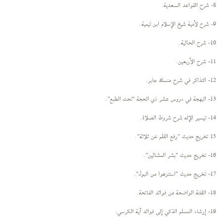
8- شرح القواعد السعدية.
9- شرح لأمية شيخ الإسلام ابن تيمية.
10- شرح الحائية.
11- شرح الأربعين.
12- التذاكر في شرح منسك جابر.
13- البهجة في دروس عشر ذي الحجة "تحت الطبع".
14- تيسير الإله شرح شروط الصلاة.
15 تخريج حديث "رفع القلم عن ثلاثة".
16- تخريج حديث "بشر المشائين".
17- تخريج حديث "استنزهوا من البول".
18- اللفتة الواضحة من فوائد الفاتحة.
19- إرشاد المسلم الذكي إلى فوائد آية الكرسي.