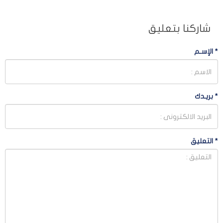
شاركنا بتعليق
*
الإسـم
*
بريـدك
*
التعليق