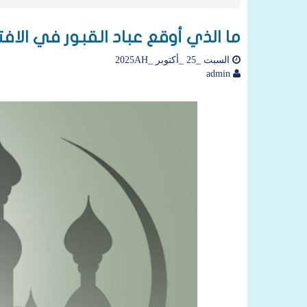
ما الذي أوقع عباد القبور في الافتت
السبت _25 _أكتوبر _2025AH
admin