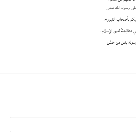
 على رسول الله صلى
عليكم بأصحاب القبور»،
 مناقِضةٌ لدين الإسلام،
وله بقتل من حَسَّن