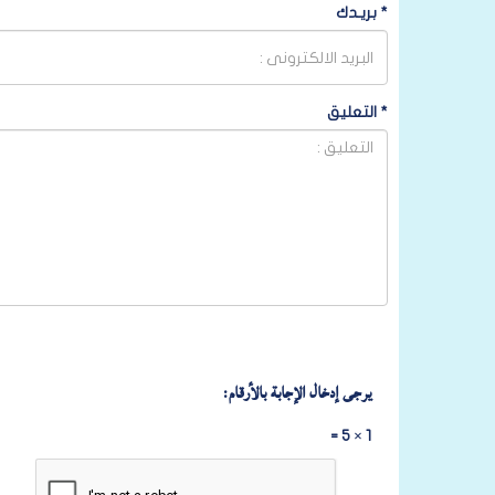
*
بريـدك
*
التعليق
يرجى إدخال الإجابة بالأرقام:
1 × 5 =