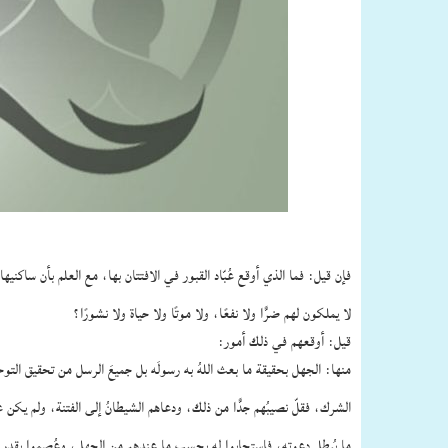
فإن قيل: فما الذي أوقع عُبّاد القبور في الافتتان بها، مع العلم بأن ساكنيه
لا يملكون لهم ضرًّا ولا نفعًا، ولا موتًا ولا حياة ولا نشورًا؟
قيل: أوقعهم في ذلك أمور:
منها: الجهل بحقيقة ما بعث اللهُ به رسولَه بل جميعَ الرسل من تحقيق التوح
الشرك، فقلّ نصيبُهم جدًّا من ذلك، ودعاهم الشيطانُ إلى الفتنة، ولم يكن 
ما يُبطل دعوته، فاستجابوا له بحسب ما عندهم من الجهل، وعُصِموا بقدر 