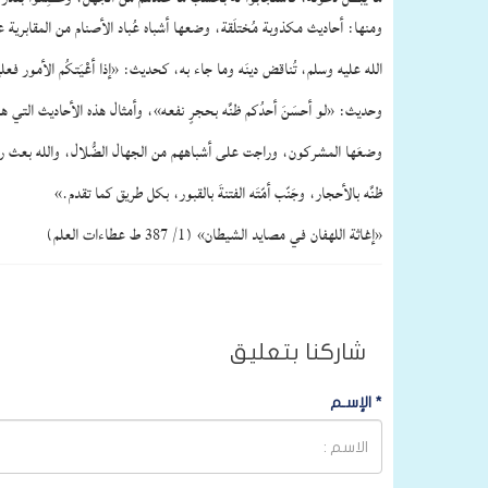
ومنها: أحاديث مكذوبة مُختلَقة، وضعها أشباه عُباد الأصنام من المقابرية
الله عليه وسلم، تُناقض دينَه وما جاء به، كحديث: «إذا أعْيَتكُم الأمور ف
وحديث: «لو أحسَنَ أحدُكم ظنَّه بحجرٍ نفعه»، وأمثال هذه الأحاديث التي هي
وضعَها المشركون، وراجت على أشباههم من الجهال الضُّلال، والله بعث رس
ظنَّه بالأحجار، وجَنّب أمّتَه الفتنةَ بالقبور، بكل طريق كما تقدم.»
«إغاثة اللهفان في مصايد الشيطان» (1/ 387 ط عطاءات العلم)
شاركنا بتعليق
*
الإسـم