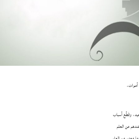
ا أموات،
يد، وقَطْع أسباب
عندهم من العلم
ما معهم من العلم.