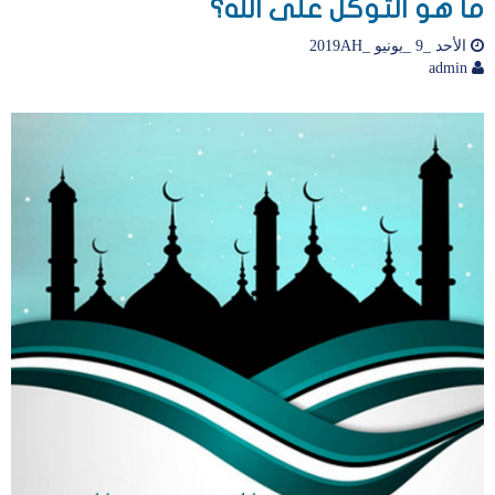
ما هو التوكل على الله؟
الأحد _9 _يونيو _2019AH
admin