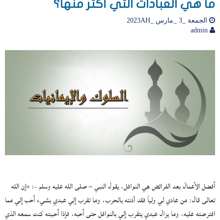
ما هي العبادات التي أكثر منها؟
الجمعة _3 _مارس _2023AH
admin
أفضل الأعمال بعد الفرائض هي النوافل، يقول النبي – صلى الله عليه وسلم -: «إن الله
تعالى قال: من عادي لي ولياً فقد آذنته بالحرب، وما تقرب إلي عبدي بشيء أحب إلي مما
افترضته عليه، وما يزال عبدي يتقرب إلي بالنوافل حتى أحبه، فإذا أحببته كنت سمعه الذي