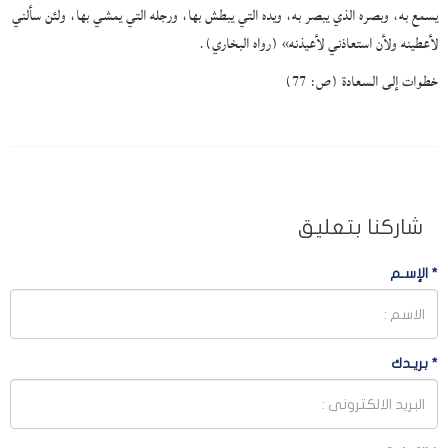
يسمع به، وبصره الذي يبصر به، ويده التي يبطش بها، ورجله التي يمشي بها، ولئن سألني
لأعطينه ولأن استعاذني لأعيذنه» (رواه البخاري).
خطوات إلى السعادة (ص: 77)
شاركنا بتعليق
*
الإسـم
*
بريـدك