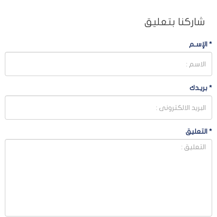
شاركنا بتعليق
*
الإسـم
*
بريـدك
*
التعليق