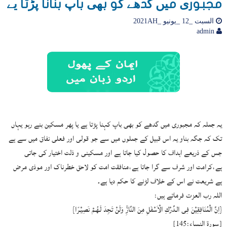
مجبوری میں گدھے کو بھی باپ بنانا پڑتا یے
السبت _12 _يونيو _2021AH
admin
یہ جملہ کہ مجبوری میں گدھے کو بھی باپ کہنا پڑتا ہے یا پھر مسکین بنے رہو یہاں
تک کہ جگہ بناو یہ اس قبیل کے جملوں میں سے جو قولی اور فعلی نفاق میں سے ہے
جس کے ذریعے اہداف کا حصول کیا جاتا ہے اور مسکینی و ذلت اختیار کی جاتی
ہے،کرامت اور شرف سے گرا جاتا ہے،منافقت امت کو لاحق خطرناک اور موذی مرض
ہے شریعت نے اس کے خلاف لڑنے کا حکم دیا ہے۔
اللہ رب العزت فرماتے ہیں:
{اِنَّ الْمُنَافِقِيْنَ فِى الـدَّرْكِ الْاَسْفَلِ مِنَ النَّارِۚ وَلَنْ تَجِدَ لَـهُـمْ نَصِيْـرًا}
[سورة النساء:145]