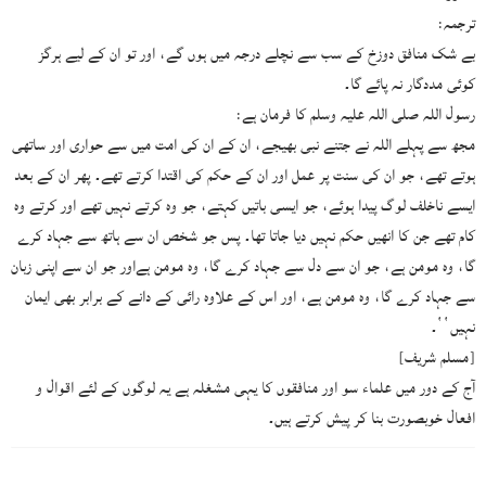
ترجمہ:
بے شک منافق دوزخ کے سب سے نچلے درجہ میں ہوں گے، اور تو ان کے لیے ہرگز
کوئی مددگار نہ پائے گا۔
رسول اللہ صلی اللہ علیہ وسلم کا فرمان ہے:
مجھ سے پہلے اللہ نے جتنے نبی بھیجے، ان کے ان کی امت میں سے حواری اور ساتھی
ہوتے تھے، جو ان کی سنت پر عمل اور ان کے حکم کی اقتدا کرتے تھے۔ پھر ان کے بعد
ایسے ناخلف لوگ پیدا ہوئے، جو ایسی باتیں کہتے، جو وہ کرتے نہیں تھے اور کرتے وہ
کام تھے جن کا انھیں حکم نہیں دیا جاتا تھا۔ پس جو شخص ان سے ہاتھ سے جہاد کرے
گا، وہ مومن ہے، جو ان سے دل سے جہاد کرے گا، وہ مومن ہےاور جو ان سے اپنی زبان
سے جہاد کرے گا، وہ مومن ہے، اور اس کے علاوہ رائی کے دانے کے برابر بھی ایمان
نہیں‘‘۔
[مسلم شریف]
آج کے دور میں علماء سو اور منافقوں کا یہی مشغلہ ہے یہ لوگوں کے لئے اقوال و
افعال خوبصورت بنا کر پیش کرتے ہیں۔