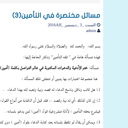
مسائل مختصرة في التأمين(3)
السبت _3 _ديسمبر _2016AH
admin
بسم الله: والحمد لله والصلاة والسلام على رسول الله.
فهذه مسألة هامة في " فقه التأمين" وتكثر الحاجة إليها:
مسألة:
ختم الأدعية والدعوات المكتوبة في عالم التواصل بكلمة (آمين)
هنا مجموعة اعتبارات بها يتبين أو تتجلى تلك المسألة :
1) هل كاتب وناقل وناسخ الدعاء له قصد ونية وتعبد لله بهذا الدعاء .
2) إن كان كذلك -أي له نية وقصد -، فقد قيل أن الكتابة من أنواع القول؛ بمعنى الكاتب والناقل والناسخ – للدعاء – مثل من يتلفظ بجمل الدعاء .
فيشرع بحقه التأمين ؛ لأدلة مشروعية قول (آمين) لمن يدعو بلسانه .
3) ويمكن أن يقال لو تلفظ بلسانه بعد كتابة الدعاء بقول (آمين ) دون كتابتها لحسن فعله .