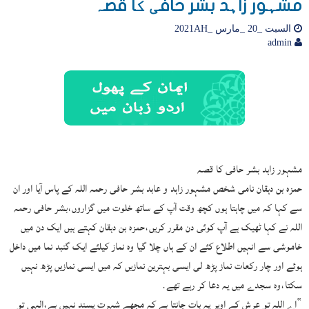
مشہور زاہد بشر حافی کا قصہ
السبت _20 _مارس _2021AH
admin
مشہور زاہد بشر حافی کا قصہ
حمزہ بن دہقان نامی شخص مشہور زاہد و عابد بشر حافی رحمہ اللہ کے پاس آیا اور ان
سے کہا کہ میں چاہتا ہوں کچھ وقت آپ کے ساتھ خلوت میں گزاروں،بشر حافی رحمہ
اللہ نے کہا ٹھیک ہے آپ کوئی دن مقرر کریں،حمزہ بن دہقان کہتے ہیں ایک دن میں
خاموشی سے انہیں اطلاع کئے ان کے ہاں چلا گیا وہ نماز کیلئے ایک گنبد نما میں داخل
ہوئے اور چار رکعات نماز پڑھ لی ایسی بہترین نمازیں کہ میں ایسی نمازیں پڑھ نہیں
سکتا،وہ سجدے میں یہ دعا کر رہے تھے.
“اے اللہ تو عرش کے اوپر یہ بات جانتا ہے کہ مجھے شہرت پسند نہیں ہے،الہی تو