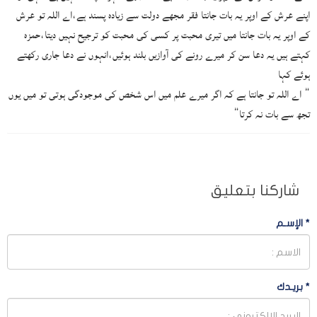
اپنے عرش کے اوپر یہ بات جانتا فقر مجھے دولت سے زیادہ پسند ہے،اے اللہ تو عرش
کے اوپر یہ بات جانتا میں تیری محبت پر کسی کی محبت کو ترجیح نہیں دیتا،حمزہ
کہتے ہیں یہ دعا سن کر میرے رونے کی آوازیں بلند ہوئیں،انہوں نے دعا جاری رکھتے
ہوئے کہا
” اے اللہ تو جانتا ہے کہ اگر میرے علم میں اس شخص کی موجودگی ہوتی تو میں یوں
تجھ سے بات نہ کرتا”
شاركنا بتعليق
*
الإسـم
*
بريـدك