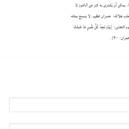
ا، يمكن أن يُشترى به كنز من الكنوز لا
لِب هلاكَه:
خسران عظيم، لا يَسمح بمثله
م التغابن:
{يَوْمَ تَجِدُ كُلُّ نَفْسٍ مَا عَمِلَتْ
مران: ٣٠]
.