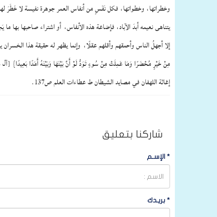
وخطراتها، وخطواتها، فكل نَفَسٍ من أنفاس العمر جوهرة نفيسة لا خَطَرَ له
يتناهى نعيمه أبدَ الآباد، فإضاعة هذه الأنفاس،
أو اشتراء صاحبها بها ما يَج
إلا أجهلُ الناس وأحمقهم وأقلهم عقلًا،
وإنما يظهر له حقيقة هذا الخسران يو
مِنْ خَيْرٍ مُحْضَرًا وَمَا عَمِلَتْ مِنْ سُوءٍ تَوَدُّ لَوْ أَنَّ بَيْنَهَا وَبَيْنَهُ أَمَدًا بَعِيدًا}
[آل ع
إغاثة اللهفان في مصايد الشيطان ط عطاءات العلم ص137.
شاركنا بتعليق
*
الإسـم
*
بريـدك