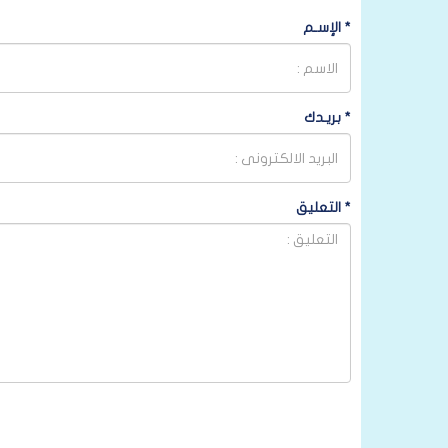
*
الإسـم
*
بريـدك
*
التعليق