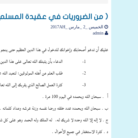
( من الضروريات في عقيدة المسلم) الحلقة(11) من أسباب الث
الخميس _2 _مارس _2017AH
admin
عليك أن تدعو أصحابك وإخوانك للدخول في هذا الدين العظيم حتى ينجو م
1- الدعاء بأن يثبتك الله تعالى على هذا الدين .
2- طلب العلم من أهله الموثوقين؛ لتعبد الله على بصيرة .
3- كثرة العمل الصالح الذي يقربك إلى الله تعالى ومن أمثلة العمل اليسير وأجره عظيم ما يلي :
أ . سبحان الله وبحمده في اليوم 100 مرة .
ب . سبحان الله وبحمده عدد خلقه ورضا نفسه وزنة عرشه ومداد كلماته .
ج . لا إله إلا الله وحده لا شريك له، له الملك وله الحمد وهو على كل شيء قدير
د . كثرة الاستغفار في جميع الأحوال .