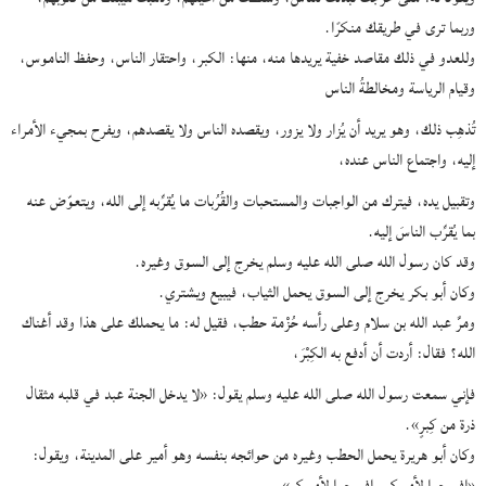
وربما ترى في طريقك منكرًا.
وللعدو في ذلك مقاصد خفية يريدها منه، منها: الكبر، واحتقار الناس، وحفظ الناموس،
وقيام الرياسة ومخالطةُ الناس
تُذهِب ذلك، وهو يريد أن يُزار ولا يزور، ويقصده الناس ولا يقصدهم، ويفرح بمجيء الأمراء
إليه، واجتماع الناس عنده،
وتقبيل يده، فيترك من الواجبات والمستحبات والقُرُبات ما يُقرِّبه إلى الله، ويتعوّض عنه
بما يُقرِّب الناسَ إليه.
وقد كان رسول الله صلى الله عليه وسلم يخرج إلى السوق وغيره.
وكان أبو بكر يخرج إلى السوق يحمل الثياب، فيبيع ويشتري.
ومرَّ عبد الله بن سلام وعلى رأسه حُزْمة حطب، فقيل له: ما يحملك على هذا وقد أغناك
الله؟ فقال: أردت أن أدفع به الكِبْرَ،
فإني سمعت رسول الله صلى الله عليه وسلم يقول: «لا يدخل الجنة عبد في قلبه مثقال
ذرة من كِبرٍ».
وكان أبو هريرة يحمل الحطب وغيره من حوائجه بنفسه وهو أمير على المدينة، ويقول: