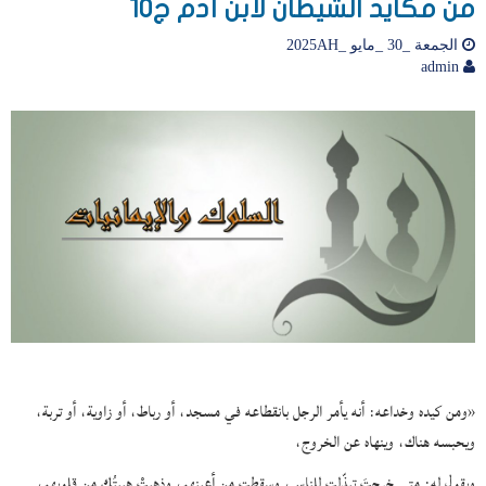
من مكايد الشيطان لابن آدم ج10
الجمعة _30 _مايو _2025AH
admin
«ومن كيده وخداعه: أنه يأمر الرجل بانقطاعه في مسجد، أو رباط، أو زاوية، أو تربة،
ويحبسه هناك، وينهاه عن الخروج،
ويقول له: متى خرجتَ تبذّلت للناس، وسقطت من أعينهم، وذهبتْ هيبتُك من قلوبهم،