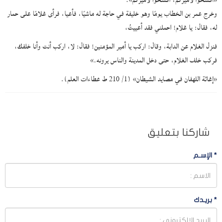
«افسحوا لأميركم، افسحوا لأميركم».
وخرج عمر بن الخطاب يومًا وهو خليفة في حاجة له ماشيًا، فأعيا، فرأى غلامًا على حمار
له، فقال: يا غلام! احملني فقد أعييتُ،
فنزل الغلام عن الدابة، وقال: اركب يا أمير المؤمنين! فقال: لا، اركب أنت وأنا خلفك،
فركب خلف الغلام، حتى دخل المدينة والناس يرونه.»
«إغاثة اللهفان في مصايد الشيطان» (1/ 210 ط عطاءات العلم).
شاركنا بتعليق
*
الإسـم
*
بريـدك