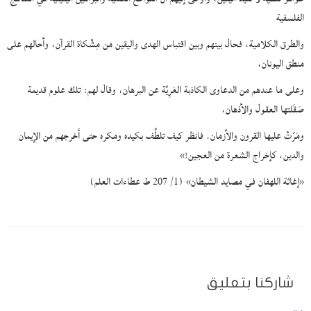
الفلسفية
والطرق الكلامية، فحال بينهم وبين اقتباس الهدى واليقين من مِشْكاة القرآن، وأحالهم على
منطق اليونان،
وعلى ما عندهم من الدعاوى الكاذبة العَرِيَّة عن البرهان، وقال لهم: تلك علوم قديمة
صَقَلتها العقول والأذهان،
ومَرّتْ عليها القرون والأزمان. فانظر كيف تلطَّف بكيده ومكره حتى أخرجهم من الإيمان
والدين، كإخراج الشعرة من العجين!»
«إغاثة اللهفان في مصايد الشيطان» (1/ 207 ط عطاءات العلم)
شاركنا بتعليق