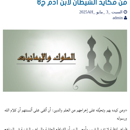
من مكايد الشيطان لابن آدم ج6
السبت _3 _مايو _2025AH
admin
«ومن كيده بهم وتحيُّله على إخراجهم من العلم والدين: أن ألقى على ألسنتهم أن كلام الله
ورسوله
ظواهر لفظية لا تفيد اليقين، وأوحى إليهم أن القواطع العقلية والبراهين اليقينية في المناهج