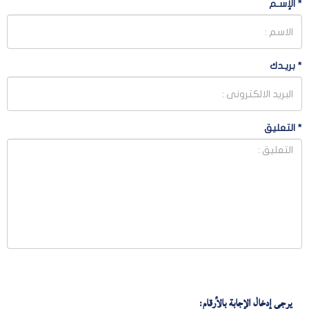
*
الإسـم
*
بريـدك
*
التعليق
يرجى إدخال الإجابة بالأرقام: