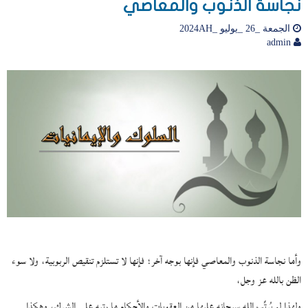
نجاسة الذنوب والمعاصي
الجمعة _26 _يوليو _2024AH
admin
وأما نجاسة الذنوب والمعاصي فإنها بوجه آخر؛ فإنها لا تستلزم تنقيص الربوبية، ولا سوء
الظن بالله عز وجل،
ولهذا لم يُرتِّب الله سبحانه عليها من العقوبات والأحكام ما رتبه على الشرك، وهكذا