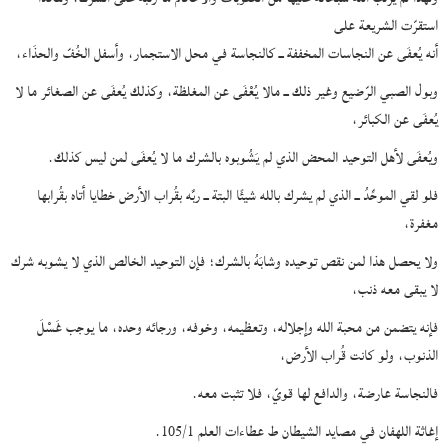
استقرّت الشريعة على
أنه يُعفَى عن النجاسات المخففة ــ كالنجاسة في محل الاستجمار، وأسفل الخُفّ والحذَاء،
وبول الصبي الرّضيع وغير ذلك ــ مالا يُعْفَى عن المغلظة، وكذلك يُعفَى عن الصغائر ما لا
يُعفَى عن الكبائر،
ويُعفَى لأهل التوحيد المحض الذي لم يَشُوبوه بالشرك ما لا يُعفَى لمن ليس كذلك.
فلو لقي الموحِّدُ ــ الذي لم يشرك بالله شيئًا البتة ــ ربَّه بقُراب الأرض خطايا أتاه بقُرابها
مغفرة،
ولا يحصل هذا لمن نقص توحيده وشابَهُ بالشرك؛ فإن التوحيد الخالص الذي لا يشوبه شرك
لا يبقى معه ذنب،
فإنه يتضمن من محبة الله وإجلاله، وتعظيمه، وخوفه، ورجائه وحده، ما يوجب غَسْلَ
الذنوب، ولو كانت قُراب الأرض،
فالنجاسة عارضة، والدافع لها قويّ، فلا تثبت معه.
إغاثة اللهفان في مصايد الشيطان ط عطاءات العلم 105/1.