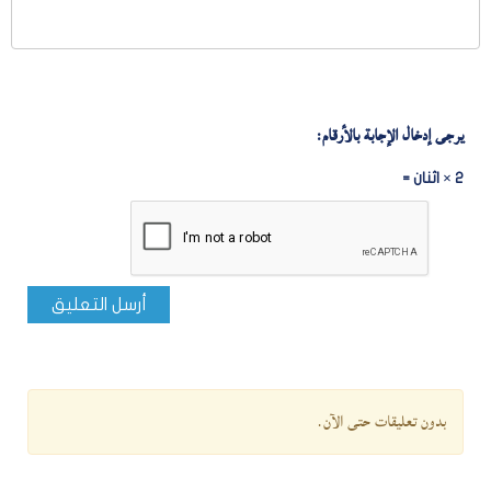
يرجى إدخال الإجابة بالأرقام:
2 × اثنان =
أرسل التعليق
بدون تعليقات حتى الآن.