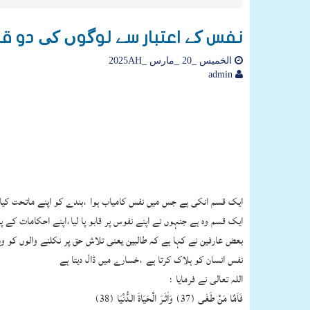
نفس کے اعتبار سے لوگوں کی دو 
الخميس _20 _مارس _2025AH
admin
ایک قسم انکی ہے جس میں نفس کامیاب ہوا ،بندے کو اپنے ماتحت کیا،نف
ایک قسم وہ ہے جنہوں نے اپنے نفوس پر قابو پا لیا،اپنے احکامات کے پا
بعض عارفین نے کہا ہے کہ طالبین یعنی تلاش حق پر نکلنے والوں کو وہا
نفس انسان کو ہلاک کرتا ہے ،خسارے میں ڈال دیتا ہے
اللہ تعالی نے فرمایا :
فَاَمَّا مَنْ طَغٰى (37) وَاٰثَـرَ الْحَيَاةَ الـدُّنْيَا (38)