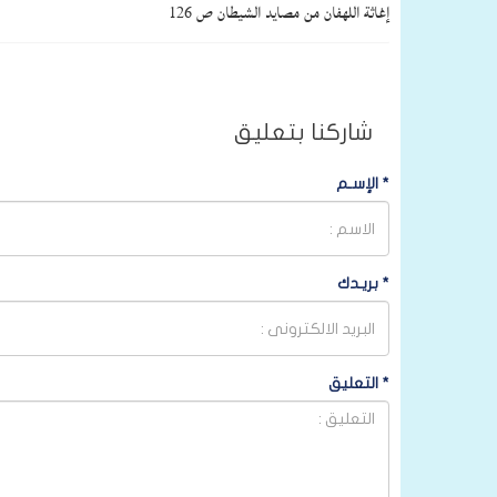
إغاثة اللهفان من مصايد الشيطان ص 126
شاركنا بتعليق
*
الإسـم
*
بريـدك
*
التعليق