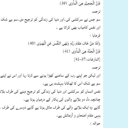
فَاِنَّ الْجَحِـيْمَ هِىَ الْمَاْوٰى (39)
ترجمہ
سو جس نے سرکشی کی۔اور دنیا کی زندگی کو ترجیح دی۔سو بے شک اس
اور نفس کامیاب بھی کراتا ہے ۔
فرمایا :
وَاَمَّا مَنْ خَافَ مَقَامَ رَبِّهٖ وَنَهَى النَّفْسَ عَنِ الْـهَـوٰى (40)
فَاِنَّ الْجَنَّةَ هِىَ الْمَاْوٰى (41)
{النازعات:37–41}
ترجمہ
اور لیکن جو اپنے رب کے سامنے کھڑا ہونے سے ڈرتا رہا اور اس نے اپن
سو بے شک اس کا ٹھکانا بہشت ہی ہے۔
نفس انسان کو سرکشی اور دنیا کی زندگی کو ترجیح دینے کی طرف بلاتا ہ
چنانچہ دل دو بلانے والوں کی پکار کے درمیان ہوتا ہے۔
گاہے وہ ایک بلانے والے کی طرف مائل ہوتا ہے گاہے دوسرے کی طرف ۔
یہی مقامِ امتحان و آزمائش ہے۔
حواله :