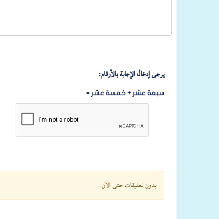
يرجى إدخال الإجابة بالأرقام:
سبعة عشر + خمسة عشر =
بدون تعليقات حتى الآن.