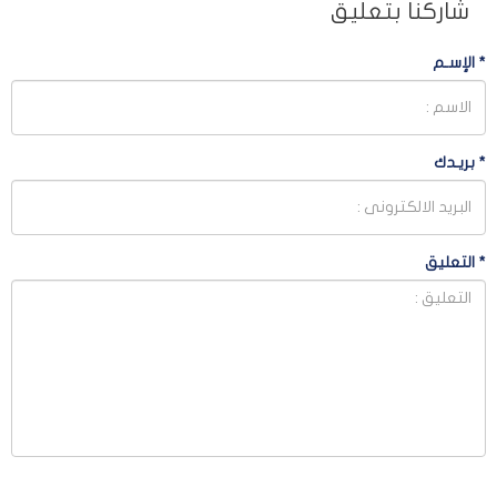
شاركنا بتعليق
*
الإسـم
*
بريـدك
*
التعليق