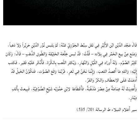
قَالَ مَجْد الدِّيْنِ ابْن الأَثِيْرِ فِي نَقل سِبْط الجَوْزِيّ عَنْهُ: لَمْ يَلبس نُوْر الدِّيْنِ حَرِيْراً وَلاَ ذهباً،
وَمَنَع مِنْ بيع الخَمْر فِي بِلاَده – قُلْتُ: قَدْ لبس خِلْعَة الخَلِيْفَة وَالطّوق الذَّهَبِ – قَالَ: وَكَانَ
كَثِيْرَ الصَّوْم، وَلَهُ أَورَاد فِي اللَّيْلِ وَالنَّهَارِ، وَيُكثر اللّعب بِالكُرَة، فَأَنْكَر عَلَيْهِ فَقير، فَكتب
إِلَيْهِ: وَاللهِ مَا أَقصدُ اللعبَ، وَإِنَّمَا نَحْنُ فِي ثَغرٍ، فَرُبَّمَا وَقَعَ الصَّوْت، فَتكُوْنُ الخَيلُ قَدْ
أَدمَنَتْ عَلَى الانعطَافِ وَالكَرِّ وَالفَرِّ.
وَأُهدِيَتْ لَهُ عِمَامَةٌ مِنْ مِصْرَ مُذَهَّبَةٌ، فَأَعْطَاهَا لابْنِ حَمُّوَيْه شَيْخِ الصُّوْفِيَّةِ، فَبِيعتْ بِأَلفِ
دِيْنَارٍ.
سير أعلام النبلاء ط الرسالة (20/ 535)