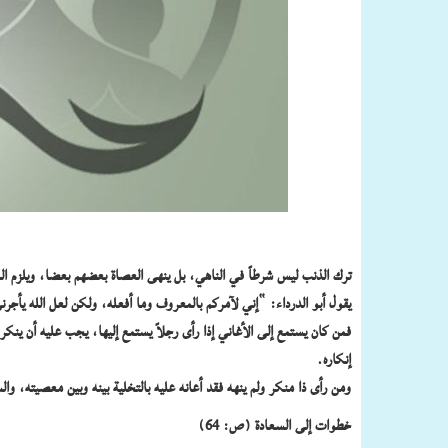
ترك الذنب ليس شرطاً في الناهي، بل ينهى العصاة بعضهم بعضا، ويلزم المس
يقول أبو الدرداء: “إني لآمركم بالمعروف وما أفعله، ولكن لعل الله يأجرن
فمن كان يستمع إلى الأغاني إذا رأى رجلاً يستمع إليها، يجب عليه أن ي
إنكاره.
ومن رأى ذا منكر ولم ينهه فقد أعانه عليه بالتخلية بينه وبين معصيته، 
خطوات إلى السعادة (ص: 64)