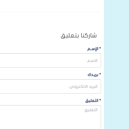
شاركنا بتعليق
*
الإسـم
*
بريـدك
*
التعليق