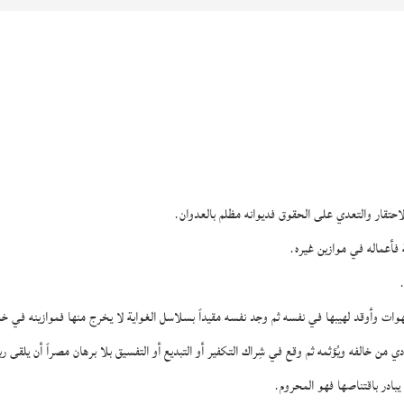
تقار والتعدي على الحقوق فديوانه مظلم بالعدوان.
أعماله في موازين غيره.
وأوقد لهيبها في نفسه ثم وجد نفسه مقيداً بسلاسل الغواية لا يخرج منها فموازينه في خ
ه ويُؤثمه ثم وقع في شِراك التكفير أو التبديع أو التفسيق بلا برهان مصراً أن يلقى ربه بمع
بادر باقتناصها فهو المحروم.