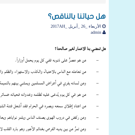
هل حياتنا بالناقص؟
الأربعاء _26 _أبريل _2017AH
admin
هل تمضي بنا الاعمار لغير صالحنا؟
– من هو مصرٌّ على ذنوبه ففي كل يوم يحمل أوزاراً.
– من تعامله مع الناس بالاحتيال والكذب والاستهزاء والظلم والاح
– ومن لسانه يفري في أعراض المسلمين ويمشي بينهم بالنميمة ف
– من هو في كل يوم يُدعى عليه لظلمه وعدوانه فحياته خسائر.
– من اعتاد إطلاق سمعه وبصره في الحرام فقد أشعل فتنة الشهوات 
– ومن ركض في دروب الهوى يصنف الناس ويلمز نواياهم ويعادي من خالف
– ومن تمرُّ من بين يديه الفرص بغنائم الأجور وهو بارد القلب لا ي