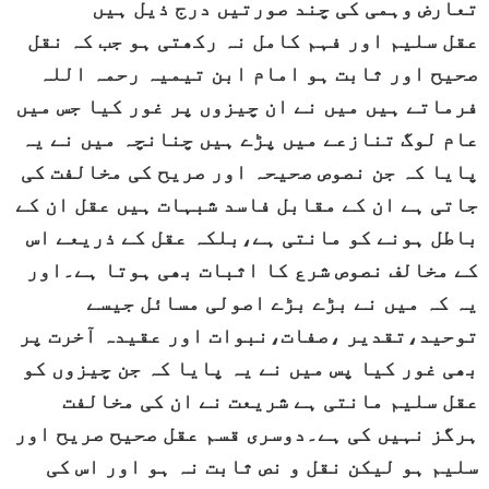
تعارض وہمی کی چند صورتیں درج ذیل ہیں
عقل سلیم اور فہم کامل نہ رکھتی ہو جب کہ نقل
صحیح اور ثابت ہو امام ابن تیمیہ رحمہ اللہ
فرماتے ہیں میں نے ان چیزوں پر غور کیا جس میں
عام لوگ تنازعے میں پڑے ہیں چنانچہ میں نے یہ
پایا کہ جن نصوص صحیحہ اور صریح کی مخالفت کی
جاتی ہے ان کے مقابل فاسد شبہات ہیں عقل ان کے
باطل ہونے کو مانتی ہے،بلکہ عقل کے ذریعے اس
کے مخالف نصوص شرع کا اثبات بھی ہوتا ہے۔اور
یہ کہ میں نے بڑے بڑے اصولی مسائل جیسے
توحید،تقدیر ،صفات،نبوات اور عقیدہ آخرت پر
بھی غور کیا پس میں نے یہ پایا کہ جن چیزوں کو
عقل سلیم مانتی ہے شریعت نے ان کی مخالفت
ہرگز نہیں کی ہے۔دوسری قسم عقل صحیح صریح اور
سلیم ہو لیکن نقل و نص ثابت نہ ہو اور اس کی