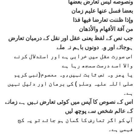
ونصوصه ليس تعارض بعضها
بعضا فسل عنها عليم زمان
وإذا ظننت تعارضا فيها فذا
من آفة الأفهام والأذهان
جب نص کے لفظ یعنی عقل اور نقل کے درمیان تعارض
ہوجائے اور وہ دونوں باہم نہ ملے
اس صورت عقل میں خرابی ہے اور استدلال کرنے
والا اسے درست سمجھ رہا ہے
یا پھر وہ نص ثابت نہیں،وہ معصوم(نبی کریم
صلی اللہ علیہ وسلم ) کی برھان اور دلیل نہیں
ہے۔
اس کے نصوص کا آپس میں کوئی تعارض نہیں ہے زمانے
کے عالم شخص سے پوچھ لیں
آپ کو اگر تعارض کا گمان ہو جائے تو یہ کج
فہمی ہے۔