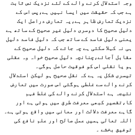
وجہ استدلال کرنے والے کے لئے نزدیک نص ثابت
ہے جب کہ حقیقت میں ایسا نہیں ہے،پس اس کے
نزدیک تعارض ظاہر ہے،یہ تعارض دراصل ایک
دلیل صحیح کا دوسری دلیل غیر صحیح کے ساتھ ہے
یعنی دلیل فاسد کے ساتھ جب کہ دلیل فاسد دلیل
ہی نہ کہلا سکتی ہے چہ جائے کہ دلیل صحیح کے
مقابل آجائے،چنانچہ دلیل صحیح خواہ وہ عقلی
ہو یا نقلی اس کو فوقیت حاصل ہوگی۔
تیسری شکل یہ ہے کہ نقل صحیح ہو لیکن استدلال
کرنے والے سے غلطی ہوگئی اس صورت میں تعارض
نتیجہ ہے استدلال کرنے والے کی غلط فہم
کا،تقصیر کبھی معرفت طرق میں ہوتی ہے اور
گاہے معرفت دلالت اور معانی میں واقع ہوتی ہے۔
اللہ تعالی ہمیں عمل صالح اور علم نافع کی
توفیق بخشے ۔