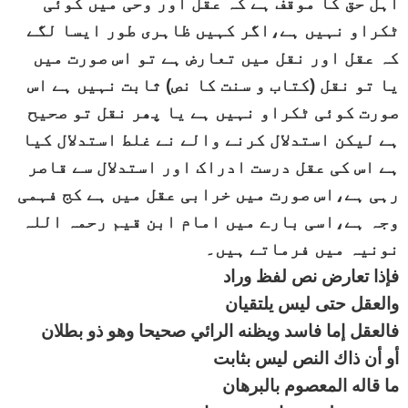
اہل حق کا موقف ہے کہ عقل اور وحی میں کوئی
ٹکراو نہیں ہے،اگر کہیں ظاہری طور ایسا لگے
کہ عقل اور نقل میں تعارض ہے تو اس صورت میں
یا تو نقل (کتاب و سنت کا نص) ثابت نہیں ہے اس
صورت کوئی ٹکراو نہیں ہے یا پھر نقل تو صحیح
ہے لیکن استدلال کرنے والے نے غلط استدلال کیا
ہے اس کی عقل درست ادراک اور استدلال سے قاصر
رہی ہے،اس صورت میں خرابی عقل میں ہے کج فہمی
وجہ ہے،اسی بارے میں امام ابن قیم رحمہ اللہ
نونیہ میں فرماتے ہیں۔
فإذا تعارض نص لفظ وراد
والعقل حتى ليس يلتقيان
فالعقل إما فاسد ويظنه الرائي صحيحا وهو ذو بطلان
أو أن ذاك النص ليس بثابت
ما قاله المعصوم بالبرهان