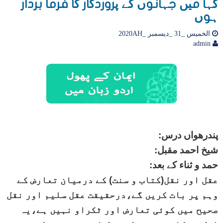
کہا میں جہانوں کے پروردگار کا فرما بردار
ہوں
الخميس _31 _ديسمبر _2020AH
admin
پندرھواں درس:
شیخ احمد مقبل:
حمد و ثناء کے بعد:
عقل اور نقل(کتاب و سنت) کے درمیان تعارض کے
وہم پر بات کریں گے،درحقیقت عقل سلیم اور نقل
صحیح میں کوئی تعارض اور ٹکراو نہیں ہے،یہ