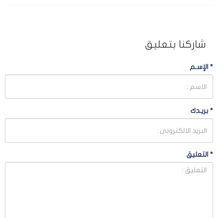
شاركنا بتعليق
*
الإسـم
*
بريـدك
*
التعليق