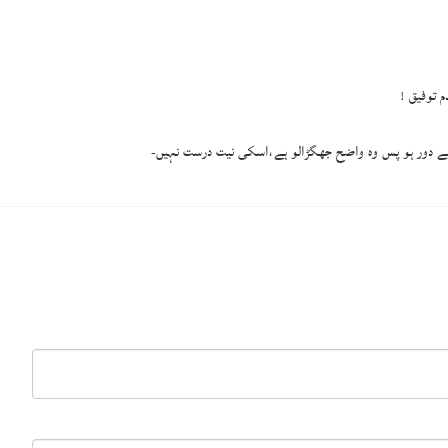
 توفیق !
سے دور ہو پس وہ واضح جھگڑالو ہے،اسکی نیت درست نہیں-