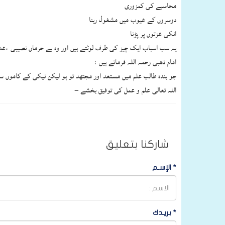
محاسبے کی کمزوری
دوسروں کے عیوب میں مشغول رہنا
انکی عزتوں پر پڑنا
یہ سب اسباب ایک چیز کی طرف لوٹتے ہیں اور وہ ہے حرماں نصیبی ،عدم
امام ذھبی رحمہ اللہ فرماتے ہیں :
جو بندہ طالب علم میں مستعد اور مجتھد تو ہو لیکن نیکی کے کاموں 
اللہ تعالی علم و عمل کی توفیق بخشے –
شاركنا بتعليق
*
الإسـم
*
بريـدك