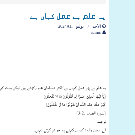
یہ علم ہے عمل کہاں ہے
الأحد _7 _يوليو _2024AH
admin
یہ علم ہے پھر عمل کہاں ہے؟اکثر مسلمان علم رکھتے ہیں لیکن بہت کم 
{يَآ اَيُّـهَا الَّـذِيْنَ اٰمَنُـوْا لِمَ تَقُوْلُوْنَ مَا لَا تَفْعَلُوْنَ
كَبُـرَ مَقْتًا عِنْدَ اللّـٰهِ اَنْ تَقُوْلُوْا مَا لَا تَفْعَلُوْنَ}
[سورة الصف :2-3]
ترجمہ
اے ایمان والو! کیو ں کہتے ہو جو تم کرتے نہیں۔