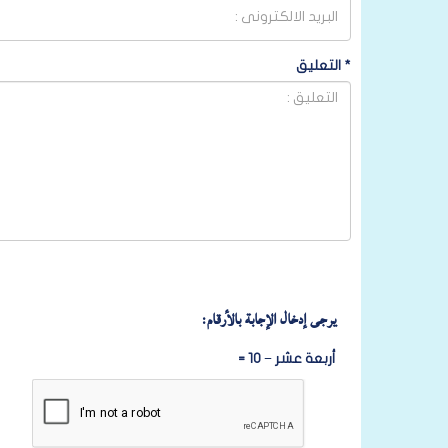
*
التعليق
يرجى إدخال الإجابة بالأرقام:
أربعة عشر − 10 =