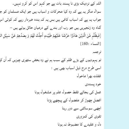
اللہ کے نزدیک بڑی نا پسند بات ہے جو کہو اس کو کرو نہیں۔
سوال مگر یہ ہے کہ وہ کیا محرکات و اسباب ہیں جو ایک مسلمان کو ج
جواب یہ ہے کہ اسباب کافی ہیں بس یہ کہ بندہ خبردار رہے کہ کوئی ا
گناہ وہ زنجیریں ہیں جو رب اور بندے کے درمیان حائل ہوتے ہیں –
{فَبِظُلْمٍ مِّنَ الَّذِیْنَ هَادُوْا حَرَّمْنَا عَلَیْهِمْ طَیِّبٰتٍ اُحِلَّتْ لَهُمْ وَ بِصَدِّهِمْ عَنْ سَبِیْلِ اللّ
[النساء :160]
ترجمہ
تو یہودیوں کے بڑے ظلم کے سبب ہم نے وہ بعض ستھری چیزیں کہ اُن کے 
اسی طرح درج ذیل اسباب بھی ہیں :
غفلت بھرا ماحول
خود پسندی
عمل کی بجائے فقط حصول علم پر مشغول ہونا
افضل چھوڑ کر مفضول کے پیچھے پڑنا
اچھی سوسائٹی سے دور رہنا
تقوی کی کمزوری
دل و عقیدے کا مضبوط نہ ہونا