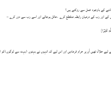
اننے کے باوجود عمل سے روکتے ہیں؟
س کے اور رب کے درمیان رابطہ منقطع کرے ،حائل ہوجائے اور اسے رب سے دور کرے –
ٰهِ كَثِیْرًا}
لیے حلال تھیں اُن پر حرام فرمادیں اور اس لیے کہ انہوں نے بہتوں (بہت سے لوگوں)کو ال