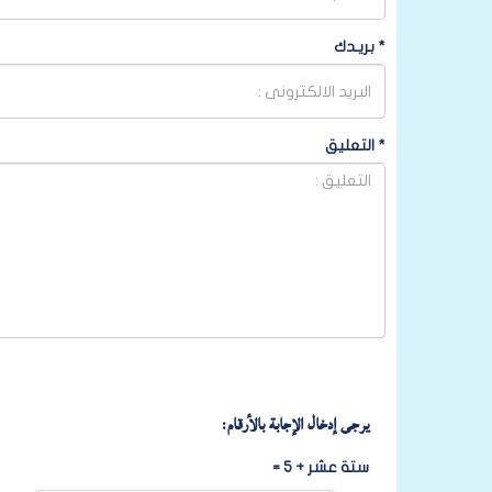
*
بريـدك
*
التعليق
يرجى إدخال الإجابة بالأرقام:
ستة عشر + 5 =