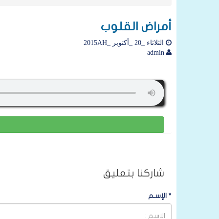
أمراض القلوب
الثلاثاء _20 _أكتوبر _2015AH
admin
شاركنا بتعليق
*
الإسـم