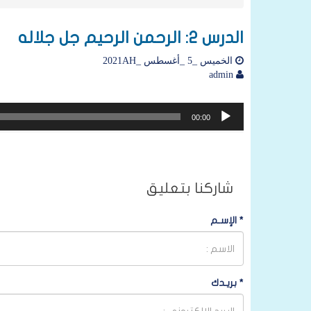
الدرس 2: الرحمن الرحيم جل جلاله
الخميس _5 _أغسطس _2021AH
admin
مشغل
00:00
الصوت
شاركنا بتعليق
*
الإسـم
*
بريـدك