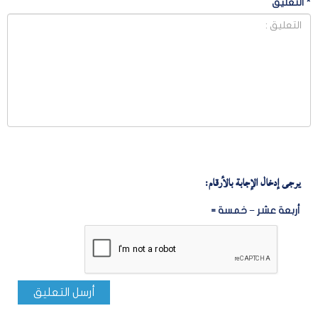
*
التعليق
يرجى إدخال الإجابة بالأرقام:
أربعة عشر − خمسة =
أرسل التعليق