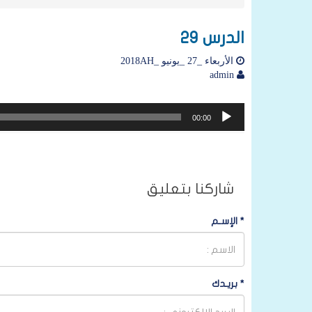
الدرس 29
الأربعاء _27 _يونيو _2018AH
admin
مشغل
00:00
الصوت
شاركنا بتعليق
*
الإسـم
*
بريـدك