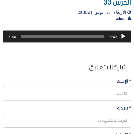
الدرس 33
الأربعاء _27 _يونيو _2018AH
admin
مشغل
00:00
00:00
الصوت
شاركنا بتعليق
*
الإسـم
*
بريـدك