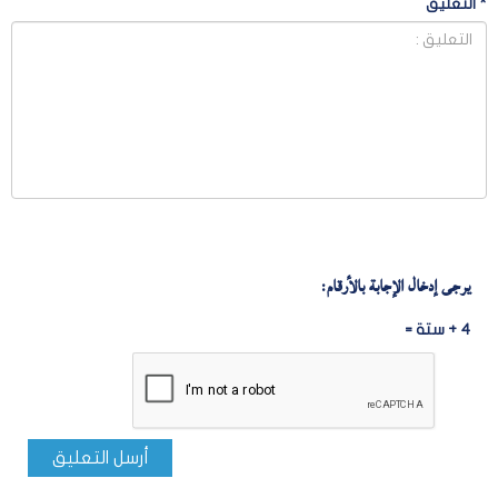
*
التعليق
يرجى إدخال الإجابة بالأرقام:
4 + ستة =
أرسل التعليق