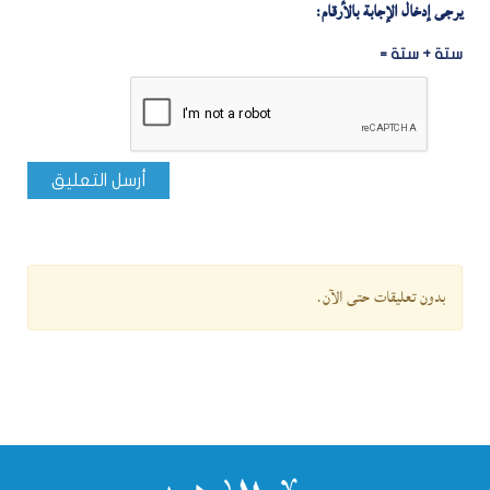
يرجى إدخال الإجابة بالأرقام:
ستة + ستة =
أرسل التعليق
بدون تعليقات حتى الآن.