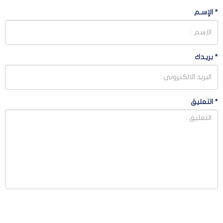
*
الإسـم
*
بريـدك
*
التعليق