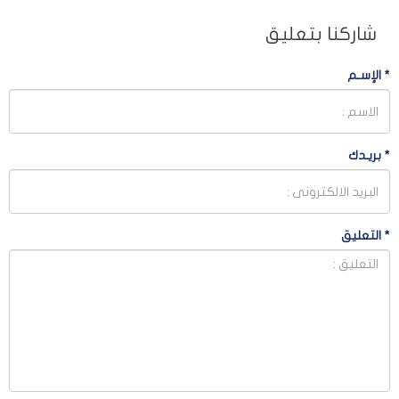
شاركنا بتعليق
*
الإسـم
*
بريـدك
*
التعليق