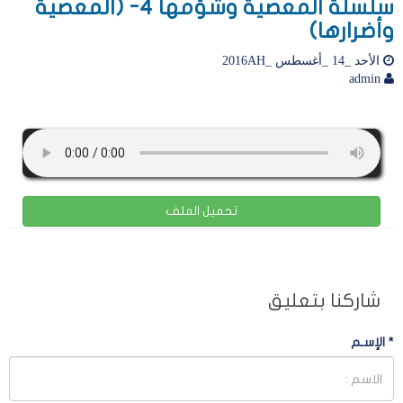
سلسلة المعصية وشؤمها 4- (المعصية
وأضرارها)
الأحد _14 _أغسطس _2016AH
admin
تحميل الملف
شاركنا بتعليق
*
الإسـم