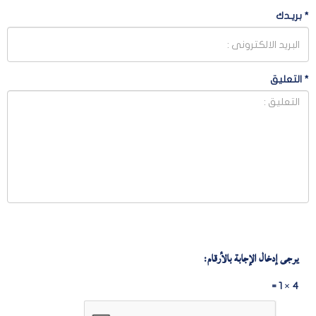
*
بريـدك
*
التعليق
يرجى إدخال الإجابة بالأرقام:
4 × 1 =