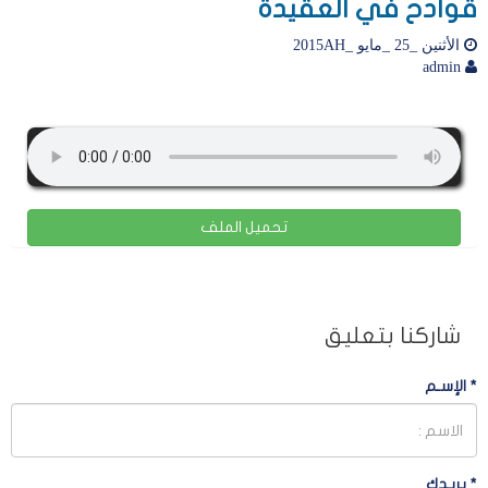
قوادح في العقيدة
الأثنين _25 _مايو _2015AH
admin
تحميل الملف
شاركنا بتعليق
*
الإسـم
*
بريـدك