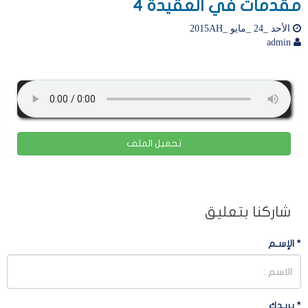
مقدمات في العقيدة 4
الأحد _24 _مايو _2015AH
admin
تحميل الملف
شاركنا بتعليق
*
الإسـم
*
بريـدك