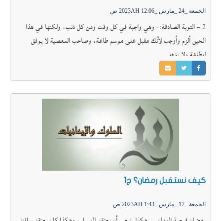
الجمعة _24 _مارس _2023AH 12:06 ص
2 – التوبة الصادقة:- وهي واجبة في كل وقت ومن كل ذنب، ولكنها في هذا
الحين ألزم وأوجب لأنك مقبل على موسم طاعة، وصاحب المعصية لا يوفق
للطاعة ولا يؤهل
كيف نستقبل رمضان؟ ج1
الجمعة _17 _مارس _2023AH 1:43 ص
رمضان فرصة الزمان .. هكذا ينبغي أن يعتقد المسلم، وهكذا كان يعتقد سلفنا