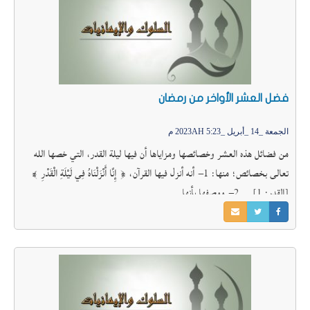
فضل العشر الأواخر من رمضان
الجمعة _14 _أبريل _2023AH 5:23 م
من فضائل هذه العشر وخصائصها ومزاياها أن فيها ليلة القدر، التي خصها الله
تعالى بخصائص؛ منها: 1– أنه أنزل فيها القرآن، ﴿ إِنَّا أَنْزَلْنَاهُ فِي لَيْلَةِ الْقَدْرِ ﴾
[القدر: 1]. 2– ووصفها بأنها