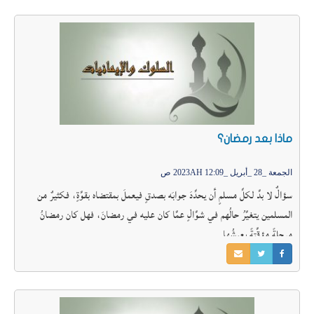
ماذا بعد رمضان؟
الجمعة _28 _أبريل _2023AH 12:09 ص
سؤالٌ لا بدَّ لكلِّ مسلمٍ أن يحدِّدَ جوابَه بصدقٍ فيعملَ بمقتضاه بقوَّةٍ، فكثيرٌ من
المسلمين يتغيَّرُ حالُهم في شوَّالٍ عمَّا كان عليه في رمضانَ، فهل كان رمضانُ
مرحلةً مؤقَّتةً يعيشُها