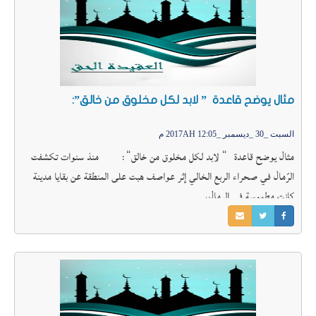
مثال يوضح قاعدة ” لابد لكل مخلوق من خالق”:
السبت _30 _ديسمبر _2017AH 12:05 م
مثال يوضح قاعدة ” لابد لكل مخلوق من خالق”: منذ سنوات تكشفت
الرّمال في صحراء الربع الخالي إثر عواصف هبت على المنطقة عن بقايا مدينة
كانت مطموسة في الرمال،