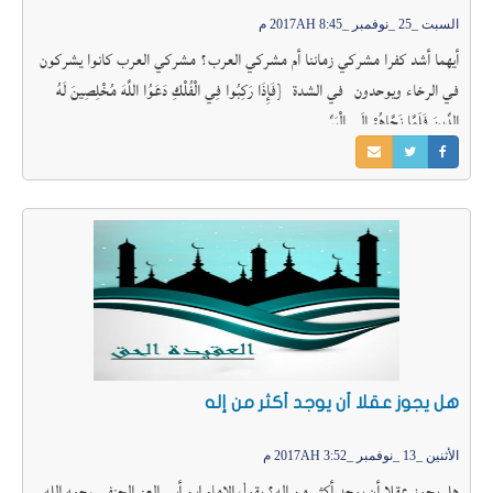
السبت _25 _نوفمبر _2017AH 8:45 م
أيهما أشد كفرا مشركي زماننا أم مشركي العرب؟ مشركي العرب كانوا يشركون
في الرخاء ويوحدون في الشدة {فَإِذَا رَكِبُوا فِي الْفُلْكِ دَعَوُا اللَّهَ مُخْلِصِينَ لَهُ
الدِّينَ فَلَمَّا نَجَّاهُمْ إِلَى الْبَرِّ
هل يجوز عقلا أن يوجد أكثر من إله
الأثنين _13 _نوفمبر _2017AH 3:52 م
هل يجوز عقلا أن يوجد أكثر من إله؟ يقول الإمام ابن أبي العز الحنفي رحمه الله