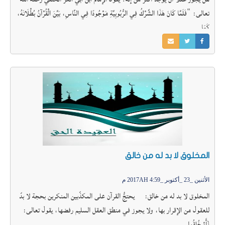
تعالى: “فَلَمَّا كَانَ هَذَا الشِّرْكُ فِي الرُّبُوبِيَّةِ مَوْجُودًا فِي النَّاسِ، بَيَّنَ الْقُرْآنُ بُطْلَانَهُ،
كَمَا
المخلوق لا بد له من خالق
الأثنين _23 _أكتوبر _2017AH 4:59 م
المخلوق لا بد له من خالق: يحتجُّ القرآن على المكذّبين المنكرين بحجة لا بدّ
للعقول من الإقرار بها، ولا يجوز في منطق العقل السليم رفضها، يقول تعالى:
{أَمْ خُلِقُوا