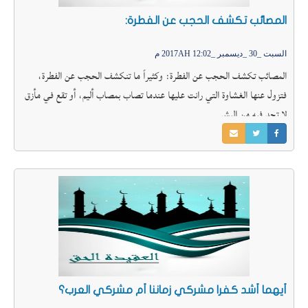
المصائب تكشف الحجب عن الفطرة:
السبت _30 _ديسمبر _2017AH 12:02 م
المصائب تكشف الحجب عن الفطرة: وكثيراً ما تنكشف الحجب عن الفطرة،
فتزول عنها الغشاوة التي رانت عليها عندما تصاب بمصاب أليم، أو تقع في مأزق
لا تجد فيه من البشر
أيهما أشد كفرا مشركي زماننا أم مشركي العرب؟