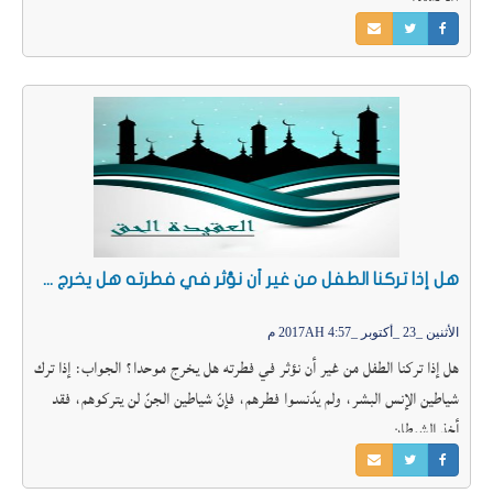
هل إذا تركنا الطفل من غير أن نؤثر في فطرته هل يخرج موحدا؟
الأثنين _23 _أكتوبر _2017AH 4:57 م
هل إذا تركنا الطفل من غير أن نؤثر في فطرته هل يخرج موحدا؟ الجواب: إذا ترك
شياطين الإنس البشر، ولم يدّنسوا فطرهم، فإنّ شياطين الجنّ لن يتركوهم، فقد
أخذ الشيطان