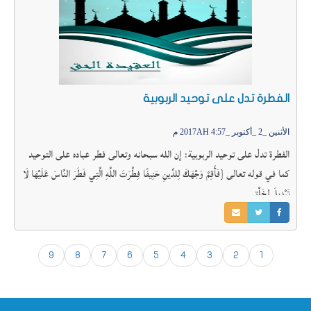
الفطرة تدل على توحيد الربوبية
الأثنين _2 _أكتوبر _2017AH 4:57 م
الفطرة تدل على توحيد الربوبية: إن الله سبحانه وتعالى فطر عباده على التوحيد
كما في قوله تعالى {فَأَقِمْ وَجْهَكَ لِلدِّينِ حَنِيفًا فِطْرَتَ اللَّهِ الَّتِي فَطَرَ النَّاسَ عَلَيْهَا لَا
تَبْدِيلَ لِخَلْقِ
9
8
7
6
5
4
3
2
1