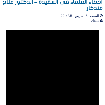
أخطاء العلماء في العقيدة – الدكتور فلاح
مندكار
السبت _8 _مارس _2014AH
admin