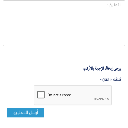
يرجى إدخال الإجابة بالأرقام:
ثلاثة × اثنان =
أرسل التعليق