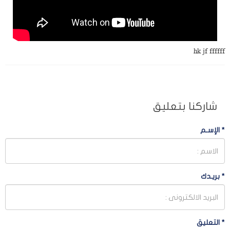
hk jf ffffff
شاركنا بتعليق
*
الإسـم
*
بريـدك
*
التعليق