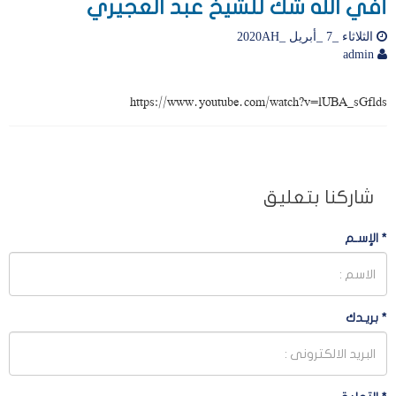
أفي الله شك للشيخ عبد العجيري
الثلاثاء _7 _أبريل _2020AH
admin
https://www.youtube.com/watch?v=lUBA_sGflds
شاركنا بتعليق
*
الإسـم
*
بريـدك