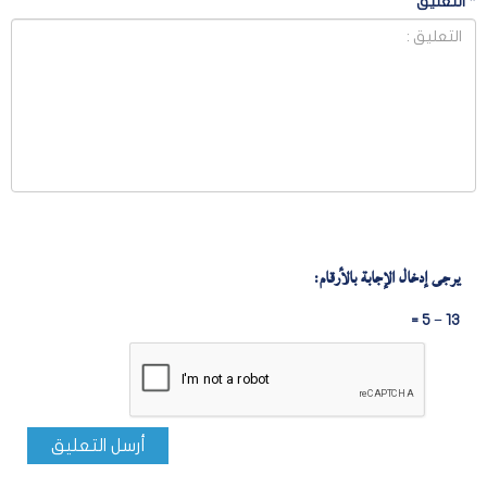
*
التعليق
يرجى إدخال الإجابة بالأرقام:
13 − 5 =
أرسل التعليق