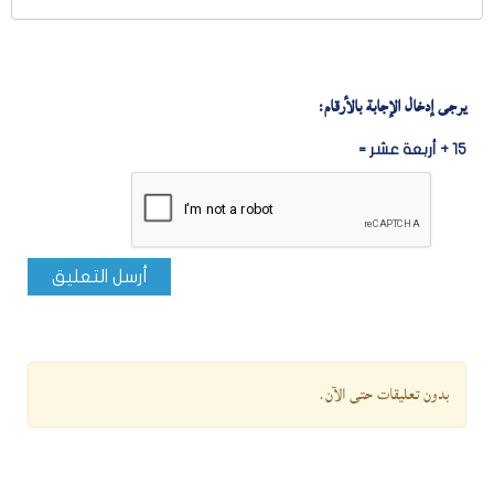
يرجى إدخال الإجابة بالأرقام:
15 + أربعة عشر =
أرسل التعليق
بدون تعليقات حتى الآن.