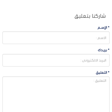
شاركنا بتعليق
*
الإسـم
*
بريـدك
*
التعليق