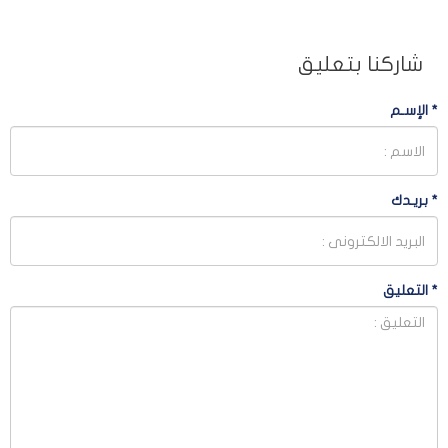
شاركنا بتعليق
*
الإسـم
*
بريـدك
*
التعليق