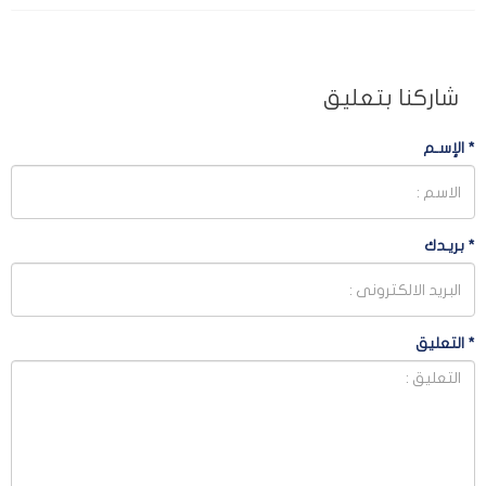
شاركنا بتعليق
*
الإسـم
*
بريـدك
*
التعليق