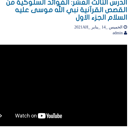
الدرس الثالث العشر: الفوائد السلوكية من
القصص القرآنية نبي الله موسى عليه
السلام الجزء الاول
الخميس _14 _يناير _2021AH
admin