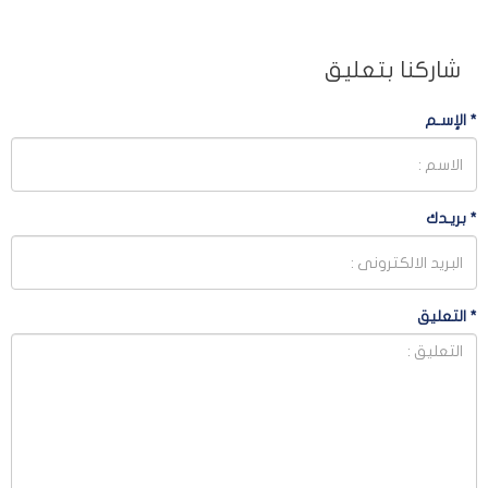
شاركنا بتعليق
*
الإسـم
*
بريـدك
*
التعليق