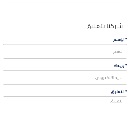
شاركنا بتعليق
*
الإسـم
*
بريـدك
*
التعليق