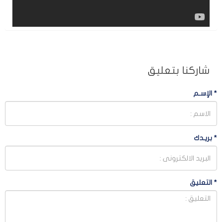
شاركنا بتعليق
*
الإسـم
*
بريـدك
*
التعليق