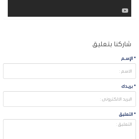
شاركنا بتعليق
*
الإسـم
*
بريـدك
*
التعليق