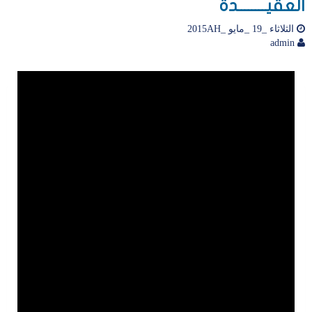
العقيــــــــدة
الثلاثاء _19 _مايو _2015AH
admin