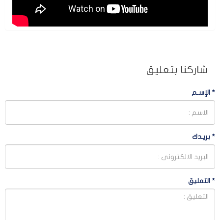
شاركنا بتعليق
*
الإسـم
*
بريـدك
*
التعليق