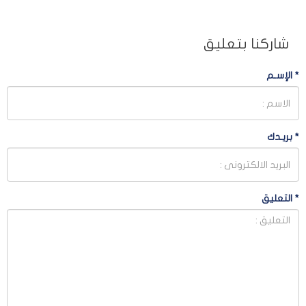
شاركنا بتعليق
*
الإسـم
*
بريـدك
*
التعليق