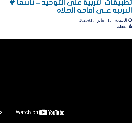
تطبيقات التربية على التوحيد – تاسعا #
التربية على اقامة الصلاة
الجمعة _17 _يناير _2025AH
admin