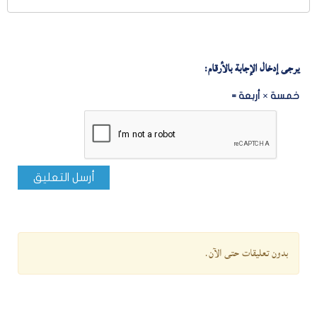
يرجى إدخال الإجابة بالأرقام:
خمسة × أربعة =
أرسل التعليق
بدون تعليقات حتى الآن.