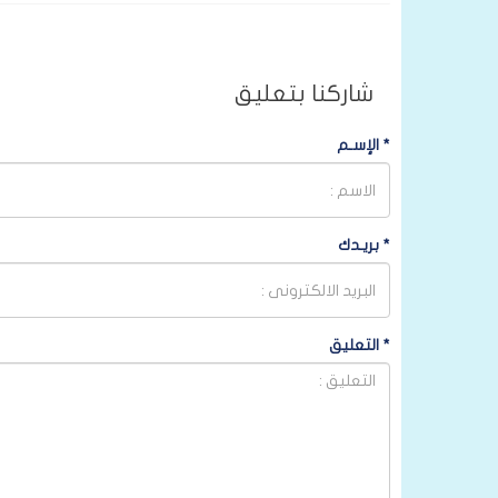
شاركنا بتعليق
*
الإسـم
*
بريـدك
*
التعليق