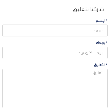
شاركنا بتعليق
*
الإسـم
*
بريـدك
*
التعليق