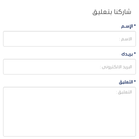
شاركنا بتعليق
*
الإسـم
*
بريـدك
*
التعليق