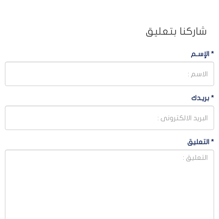
شاركنا بتعليق
*
الإسـم
*
بريـدك
*
التعليق