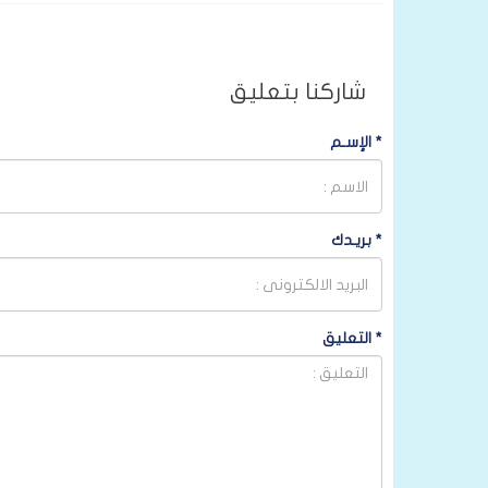
شاركنا بتعليق
*
الإسـم
*
بريـدك
*
التعليق