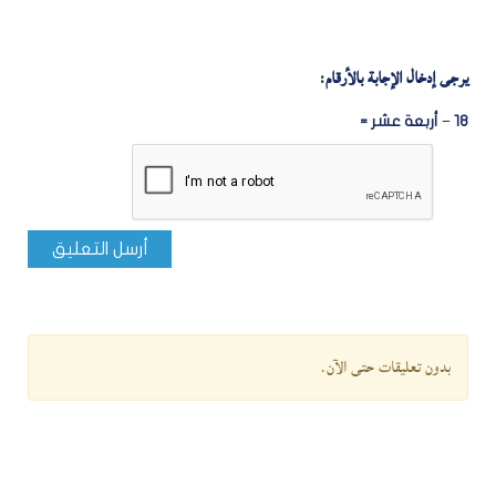
يرجى إدخال الإجابة بالأرقام:
18 − أربعة عشر =
أرسل التعليق
بدون تعليقات حتى الآن.