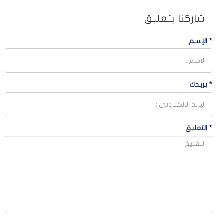
شاركنا بتعليق
*
الإسـم
*
بريـدك
*
التعليق