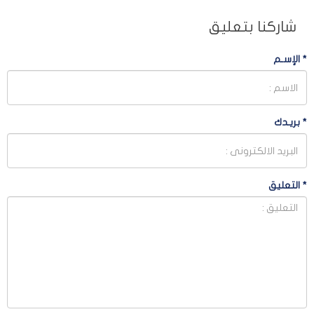
شاركنا بتعليق
*
الإسـم
*
بريـدك
*
التعليق