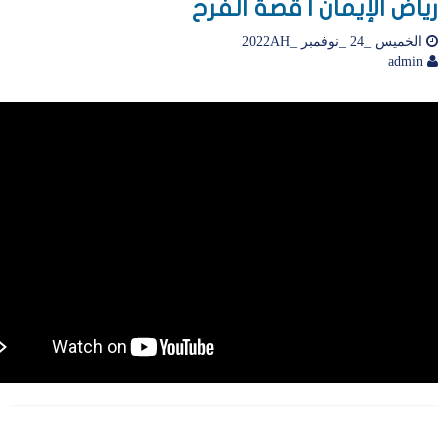
رياض الإيمان | قصة الفرح
الخميس _24 _نوفمبر _2022AH
admin