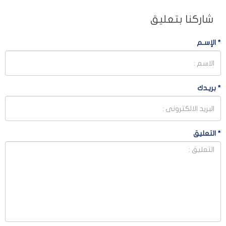
شاركنا بتعليق
*
الإسـم
*
بريـدك
*
التعليق